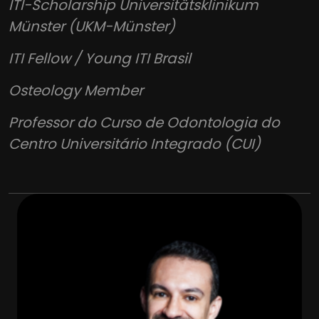
ITI-Scholarship Universitätsklinikum
Münster (UKM-Münster)
ITI Fellow / Young ITI Brasil
Osteology Member
Professor do Curso de Odontologia do
Centro Universitário Integrado (CUI)
Cirurgia Oral Menor
Venha viver a experiência Dental Press e mude
sua Visão sobre Odontologia